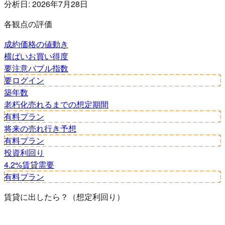
分析日:
2026年7月28日
各観点の評価
成約価格の値動き
横ばい
お買い得度
要注意
バブル指数
要ログイン
築年数
老朽化
売れるまでの想定期間
有料プラン
将来の売れ行き予想
有料プラン
投資利回り
4.2%
賃貸需要
有料プラン
賃貸に出したら？（想定利回り）