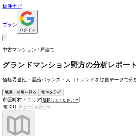
物件ナビ
プラン
ログイン
中古マンション / 戸建て
グランドマンション野方
の分析レポー
価格妥当性・需給バランス・人口トレンドを独自データで分
地区・相場を見る
物件を分析
市区町村・エリア
間取り