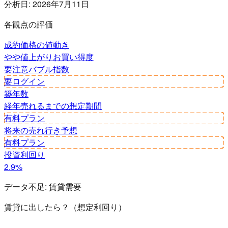
分析日:
2026年7月11日
各観点の評価
成約価格の値動き
やや値上がり
お買い得度
要注意
バブル指数
要ログイン
築年数
経年
売れるまでの想定期間
有料プラン
将来の売れ行き予想
有料プラン
投資利回り
2.9%
データ不足:
賃貸需要
賃貸に出したら？（想定利回り）