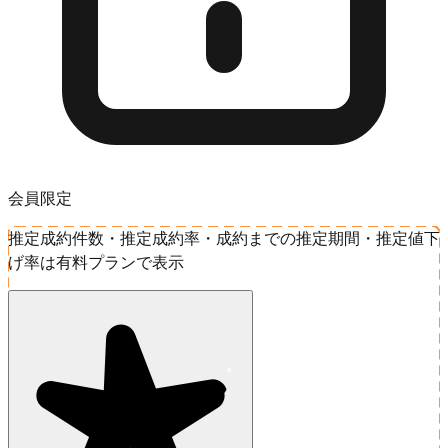
会員限定
推定成約件数・推定成約率・成約までの推定期間・推定値下
げ率は有料プランで表示