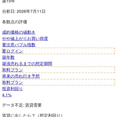
築15年
分析日:
2026年7月11日
各観点の評価
成約価格の値動き
やや値上がり
お買い得度
要注意
バブル指数
要ログイン
築年数
築浅
売れるまでの想定期間
有料プラン
将来の売れ行き予想
有料プラン
投資利回り
4.1%
データ不足:
賃貸需要
賃貸に出したら？（想定利回り）