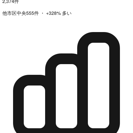
2,374件
他市区中央555件
・
+328%
多い