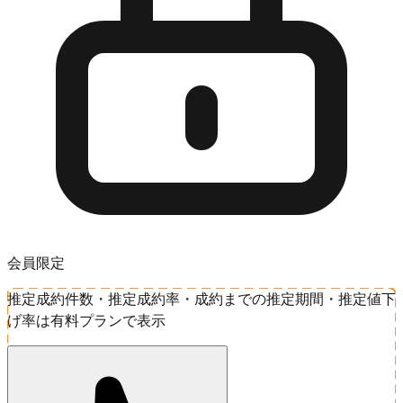
会員限定
推定成約件数・推定成約率・成約までの推定期間・推定値下
げ率は有料プランで表示