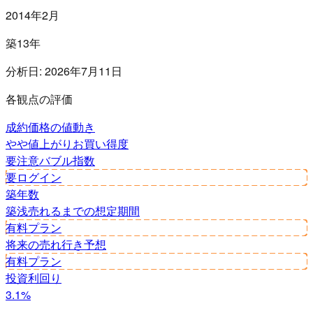
2014年2月
築13年
分析日:
2026年7月11日
各観点の評価
成約価格の値動き
やや値上がり
お買い得度
要注意
バブル指数
要ログイン
築年数
築浅
売れるまでの想定期間
有料プラン
将来の売れ行き予想
有料プラン
投資利回り
3.1%