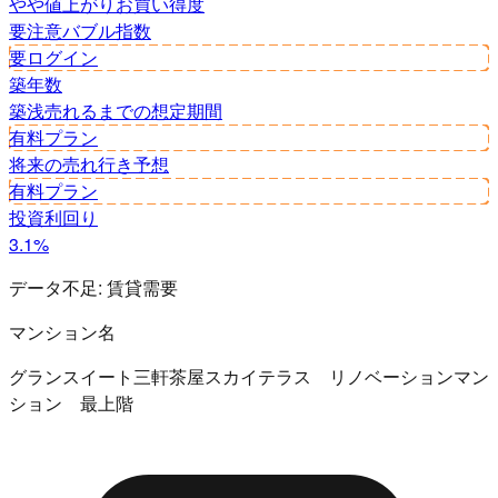
やや値上がり
お買い得度
要注意
バブル指数
要ログイン
築年数
築浅
売れるまでの想定期間
有料プラン
将来の売れ行き予想
有料プラン
投資利回り
3.1%
データ不足:
賃貸需要
マンション名
グランスイート三軒茶屋スカイテラス リノベーションマン
ション 最上階