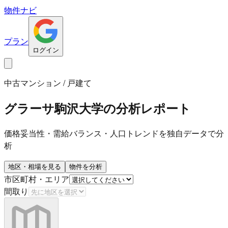
物件ナビ
プラン
ログイン
中古マンション / 戸建て
グラーサ駒沢大学
の分析レポート
価格妥当性・需給バランス・人口トレンドを独自データで分
析
地区・相場を見る
物件を分析
市区町村・エリア
間取り