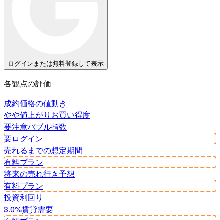
ログインまたは無料登録して表示
各観点の評価
成約価格の値動き
やや値上がり
お買い得度
要注意
バブル指数
要ログイン
売れるまでの想定期間
有料プラン
将来の売れ行き予想
有料プラン
投資利回り
3.0%
賃貸需要