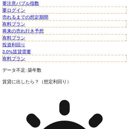
要注意
バブル指数
要ログイン
売れるまでの想定期間
有料プラン
将来の売れ行き予想
有料プラン
投資利回り
3.0%
賃貸需要
有料プラン
データ不足:
築年数
賃貸に出したら？（想定利回り）