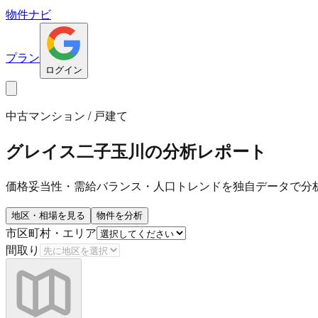
物件ナビ
プラン
ログイン
中古マンション / 戸建て
グレイス二子玉川
の分析レポート
価格妥当性・需給バランス・人口トレンドを独自データで分
地区・相場を見る
物件を分析
市区町村・エリア
間取り