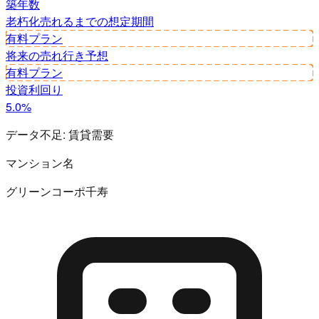
築年数
老朽化
売れるまでの想定期間
有料プラン
将来の売れ行き予想
有料プラン
投資利回り
5.0%
データ不足:
賃貸需要
マンション名
グリーンコーポ千寿