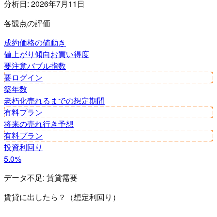
分析日:
2026年7月11日
各観点の評価
成約価格の値動き
値上がり傾向
お買い得度
要注意
バブル指数
要ログイン
築年数
老朽化
売れるまでの想定期間
有料プラン
将来の売れ行き予想
有料プラン
投資利回り
5.0%
データ不足:
賃貸需要
賃貸に出したら？（想定利回り）