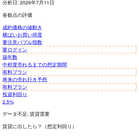
分析日:
2026年7月11日
各観点の評価
成約価格の値動き
横ばい
お買い得度
要注意
バブル指数
要ログイン
築年数
中程度
売れるまでの想定期間
有料プラン
将来の売れ行き予想
有料プラン
投資利回り
2.5%
データ不足:
賃貸需要
賃貸に出したら？（想定利回り）