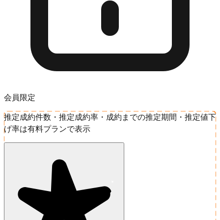
会員限定
推定成約件数・推定成約率・成約までの推定期間・推定値下
げ率は有料プランで表示