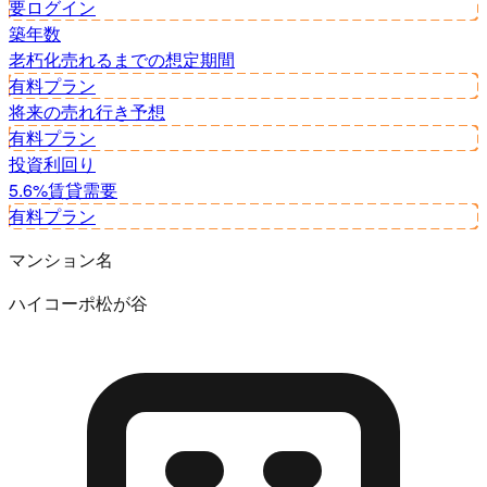
要ログイン
築年数
老朽化
売れるまでの想定期間
有料プラン
将来の売れ行き予想
有料プラン
投資利回り
5.6%
賃貸需要
有料プラン
マンション名
ハイコーポ松が谷