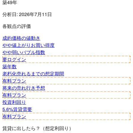
築49年
分析日:
2026年7月11日
各観点の評価
成約価格の値動き
やや値上がり
お買い得度
やや弱い
バブル指数
要ログイン
築年数
老朽化
売れるまでの想定期間
有料プラン
将来の売れ行き予想
有料プラン
投資利回り
5.6%
賃貸需要
有料プラン
賃貸に出したら？（想定利回り）