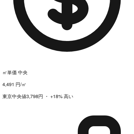
㎡単価 中央
4,491 円/㎡
東京中央値3,798円
・
+18%
高い