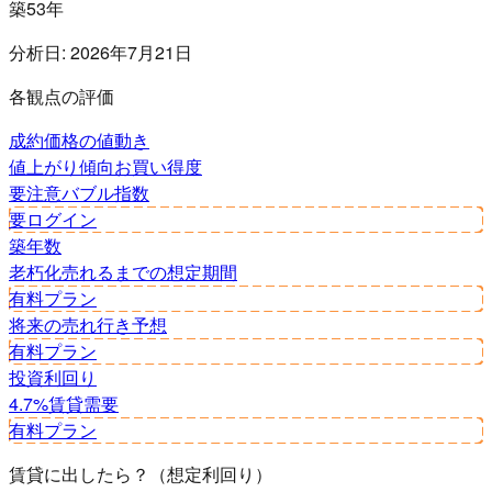
築53年
分析日:
2026年7月21日
各観点の評価
成約価格の値動き
値上がり傾向
お買い得度
要注意
バブル指数
要ログイン
築年数
老朽化
売れるまでの想定期間
有料プラン
将来の売れ行き予想
有料プラン
投資利回り
4.7%
賃貸需要
有料プラン
賃貸に出したら？（想定利回り）