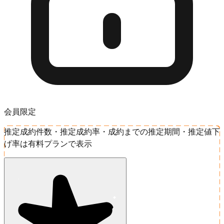
会員限定
推定成約件数・推定成約率・成約までの推定期間・推定値下
げ率は有料プランで表示