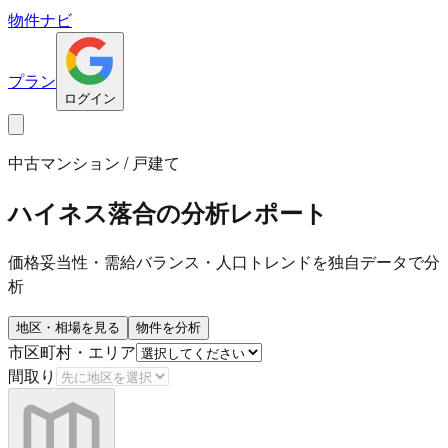
物件ナビ
プラン
ログイン
中古マンション / 戸建て
ハイネス落合
の分析レポート
価格妥当性・需給バランス・人口トレンドを独自データで分
析
地区・相場を見る
物件を分析
市区町村・エリア
間取り