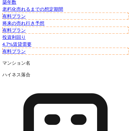
築年数
老朽化
売れるまでの想定期間
有料プラン
将来の売れ行き予想
有料プラン
投資利回り
4.7%
賃貸需要
有料プラン
マンション名
ハイネス落合