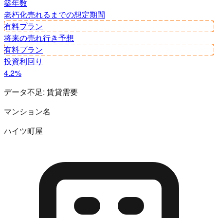
築年数
老朽化
売れるまでの想定期間
有料プラン
将来の売れ行き予想
有料プラン
投資利回り
4.2%
データ不足:
賃貸需要
マンション名
ハイツ町屋