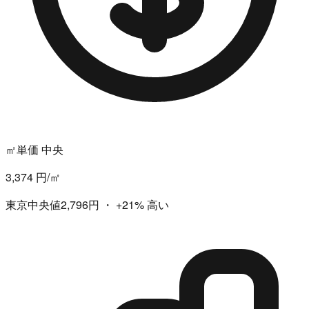
㎡単価 中央
3,374 円/㎡
東京中央値2,796円
・
+21%
高い