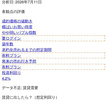
分析日:
2026年7月11日
各観点の評価
成約価格の値動き
横ばい
お買い得度
やや弱い
バブル指数
要ログイン
築年数
老朽化
売れるまでの想定期間
有料プラン
将来の売れ行き予想
有料プラン
投資利回り
4.2%
データ不足:
賃貸需要
賃貸に出したら？（想定利回り）