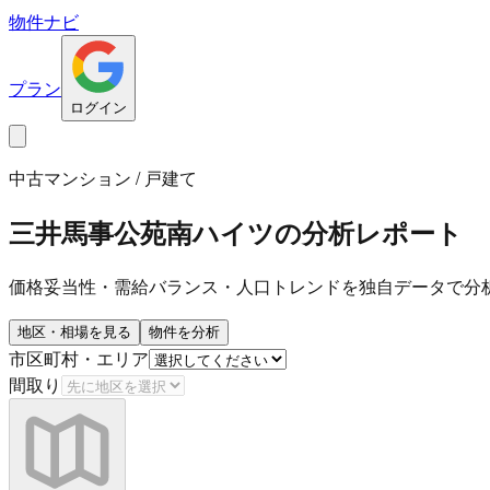
物件ナビ
プラン
ログイン
中古マンション / 戸建て
三井馬事公苑南ハイツ
の分析レポート
価格妥当性・需給バランス・人口トレンドを独自データで分
地区・相場を見る
物件を分析
市区町村・エリア
間取り