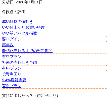
分析日:
2026年7月31日
各観点の評価
成約価格の値動き
やや値上がり
お買い得度
やや弱い
バブル指数
要ログイン
築年数
老朽化
売れるまでの想定期間
有料プラン
将来の売れ行き予想
有料プラン
投資利回り
5.4%
賃貸需要
有料プラン
賃貸に出したら？（想定利回り）