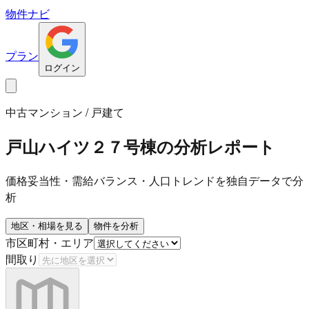
物件ナビ
プラン
ログイン
中古マンション / 戸建て
戸山ハイツ２７号棟
の分析レポート
価格妥当性・需給バランス・人口トレンドを独自データで分
析
地区・相場を見る
物件を分析
市区町村・エリア
間取り