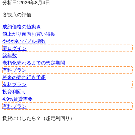
分析日:
2026年8月4日
各観点の評価
成約価格の値動き
値上がり傾向
お買い得度
やや弱い
バブル指数
要ログイン
築年数
老朽化
売れるまでの想定期間
有料プラン
将来の売れ行き予想
有料プラン
投資利回り
4.9%
賃貸需要
有料プラン
賃貸に出したら？（想定利回り）