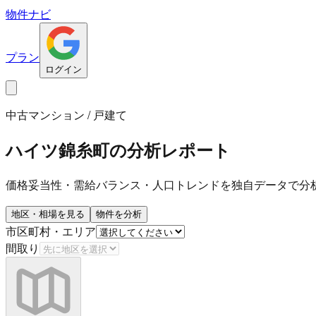
物件ナビ
プラン
ログイン
中古マンション / 戸建て
ハイツ錦糸町
の分析レポート
価格妥当性・需給バランス・人口トレンドを独自データで分
地区・相場を見る
物件を分析
市区町村・エリア
間取り