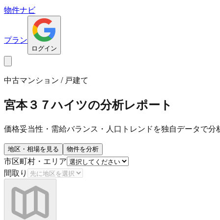
物件ナビ
プラン
ログイン
中古マンション / 戸建て
宮本３７ハイツ
の分析レポート
価格妥当性・需給バランス・人口トレンドを独自データで分
地区・相場を見る
物件を分析
市区町村・エリア
間取り