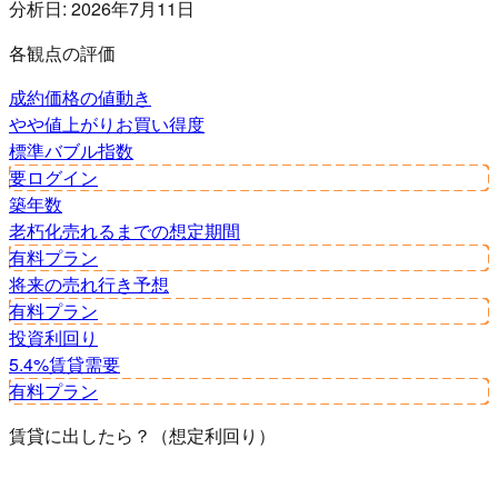
分析日:
2026年7月11日
各観点の評価
成約価格の値動き
やや値上がり
お買い得度
標準
バブル指数
要ログイン
築年数
老朽化
売れるまでの想定期間
有料プラン
将来の売れ行き予想
有料プラン
投資利回り
5.4%
賃貸需要
有料プラン
賃貸に出したら？（想定利回り）