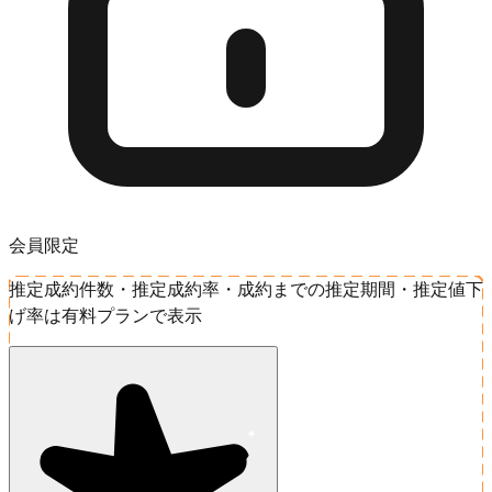
会員限定
推定成約件数・推定成約率・成約までの推定期間・推定値下
げ率は有料プランで表示