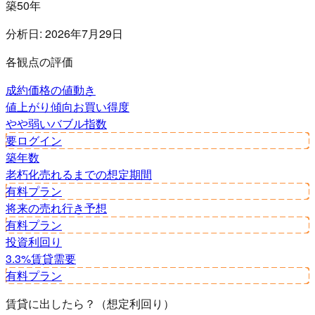
築50年
分析日:
2026年7月29日
各観点の評価
成約価格の値動き
値上がり傾向
お買い得度
やや弱い
バブル指数
要ログイン
築年数
老朽化
売れるまでの想定期間
有料プラン
将来の売れ行き予想
有料プラン
投資利回り
3.3%
賃貸需要
有料プラン
賃貸に出したら？（想定利回り）