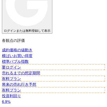
ログインまたは無料登録して表示
各観点の評価
成約価格の値動き
横ばい
お買い得度
標準
バブル指数
要ログイン
売れるまでの想定期間
有料プラン
将来の売れ行き予想
有料プラン
投資利回り
6.9%