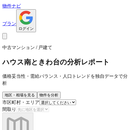
物件ナビ
プラン
ログイン
中古マンション / 戸建て
ハウス南ときわ台
の分析レポート
価格妥当性・需給バランス・人口トレンドを独自データで分
析
地区・相場を見る
物件を分析
市区町村・エリア
間取り