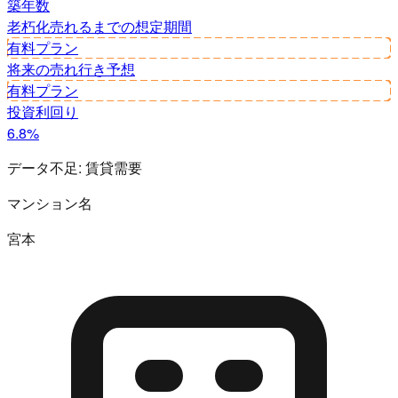
築年数
老朽化
売れるまでの想定期間
有料プラン
将来の売れ行き予想
有料プラン
投資利回り
6.8%
データ不足:
賃貸需要
マンション名
宮本