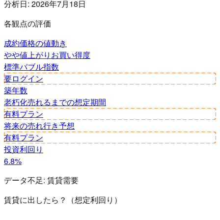
分析日:
2026年7月18日
各観点の評価
成約価格の値動き
やや値上がり
お買い得度
標準
バブル指数
要ログイン
築年数
老朽化
売れるまでの想定期間
有料プラン
将来の売れ行き予想
有料プラン
投資利回り
6.8%
データ不足:
賃貸需要
賃貸に出したら？（想定利回り）