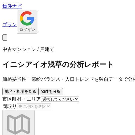
物件ナビ
プラン
ログイン
中古マンション / 戸建て
イニシアイオ浅草
の分析レポート
価格妥当性・需給バランス・人口トレンドを独自データで分
地区・相場を見る
物件を分析
市区町村・エリア
間取り