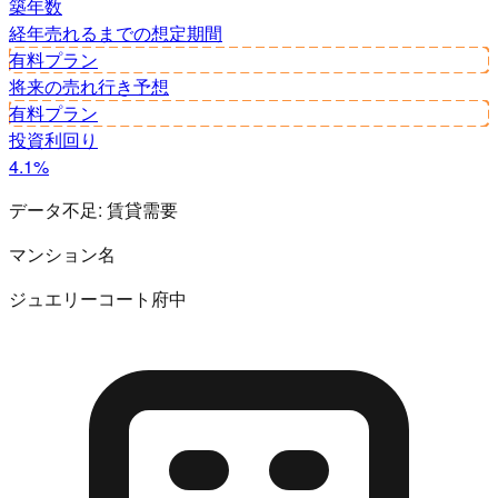
築年数
経年
売れるまでの想定期間
有料プラン
将来の売れ行き予想
有料プラン
投資利回り
4.1%
データ不足:
賃貸需要
マンション名
ジュエリーコート府中