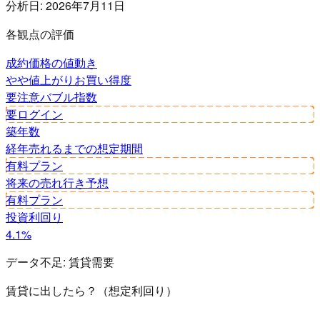
分析日:
2026年7月11日
各観点の評価
成約価格の値動き
やや値上がり
お買い得度
要注意
バブル指数
要ログイン
築年数
経年
売れるまでの想定期間
有料プラン
将来の売れ行き予想
有料プラン
投資利回り
4.1%
データ不足:
賃貸需要
賃貸に出したら？（想定利回り）