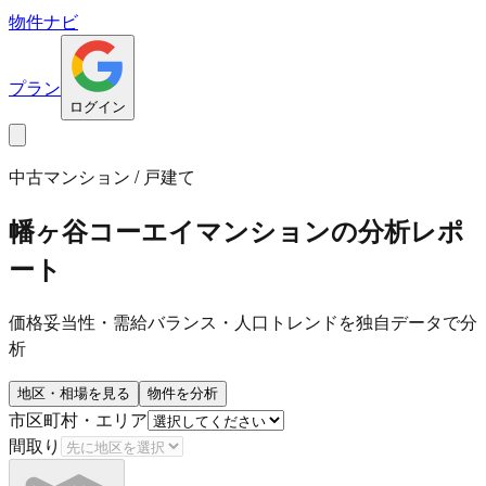
物件ナビ
プラン
ログイン
中古マンション / 戸建て
幡ヶ谷コーエイマンション
の分析レポ
ート
価格妥当性・需給バランス・人口トレンドを独自データで分
析
地区・相場を見る
物件を分析
市区町村・エリア
間取り