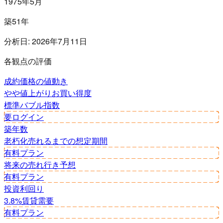
1975年5月
築51年
分析日:
2026年7月11日
各観点の評価
成約価格の値動き
やや値上がり
お買い得度
標準
バブル指数
要ログイン
築年数
老朽化
売れるまでの想定期間
有料プラン
将来の売れ行き予想
有料プラン
投資利回り
3.8%
賃貸需要
有料プラン