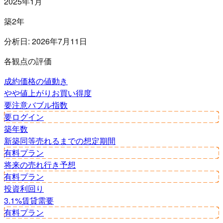
2025年1月
築2年
分析日:
2026年7月11日
各観点の評価
成約価格の値動き
やや値上がり
お買い得度
要注意
バブル指数
要ログイン
築年数
新築同等
売れるまでの想定期間
有料プラン
将来の売れ行き予想
有料プラン
投資利回り
3.1%
賃貸需要
有料プラン