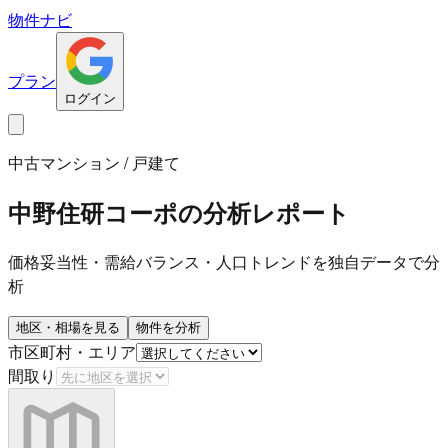
物件ナビ
プラン
ログイン
中古マンション / 戸建て
中野住研コーポ
の分析レポート
価格妥当性・需給バランス・人口トレンドを独自データで分
析
地区・相場を見る
物件を分析
市区町村・エリア
間取り