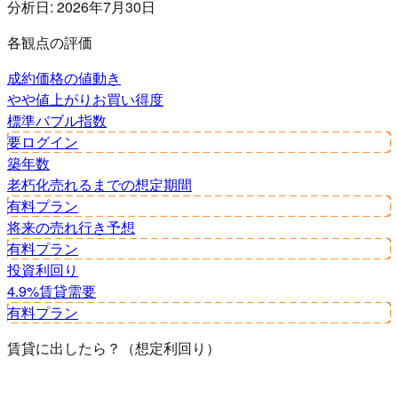
分析日:
2026年7月30日
各観点の評価
成約価格の値動き
やや値上がり
お買い得度
標準
バブル指数
要ログイン
築年数
老朽化
売れるまでの想定期間
有料プラン
将来の売れ行き予想
有料プラン
投資利回り
4.9%
賃貸需要
有料プラン
賃貸に出したら？（想定利回り）