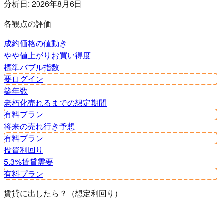
分析日:
2026年8月6日
各観点の評価
成約価格の値動き
やや値上がり
お買い得度
標準
バブル指数
要ログイン
築年数
老朽化
売れるまでの想定期間
有料プラン
将来の売れ行き予想
有料プラン
投資利回り
5.3%
賃貸需要
有料プラン
賃貸に出したら？（想定利回り）