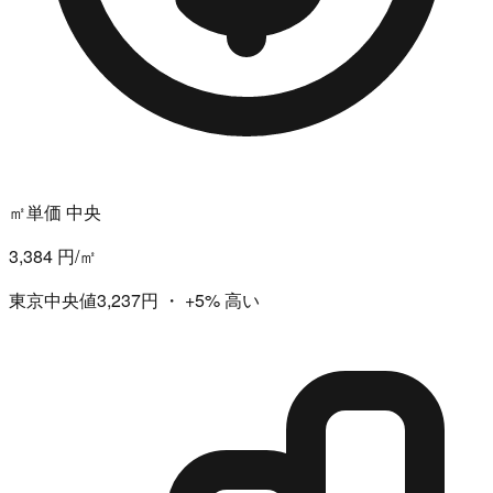
㎡単価 中央
3,384 円/㎡
東京中央値3,237円
・
+5%
高い