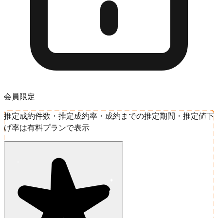
会員限定
推定成約件数・推定成約率・成約までの推定期間・推定値下
げ率は有料プランで表示