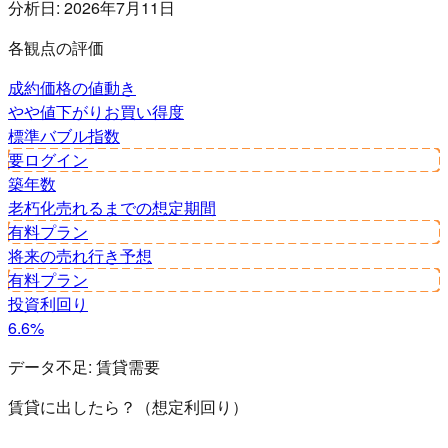
分析日:
2026年7月11日
各観点の評価
成約価格の値動き
やや値下がり
お買い得度
標準
バブル指数
要ログイン
築年数
老朽化
売れるまでの想定期間
有料プラン
将来の売れ行き予想
有料プラン
投資利回り
6.6%
データ不足:
賃貸需要
賃貸に出したら？（想定利回り）