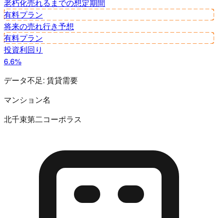
老朽化
売れるまでの想定期間
有料プラン
将来の売れ行き予想
有料プラン
投資利回り
6.6%
データ不足:
賃貸需要
マンション名
北千束第二コーポラス