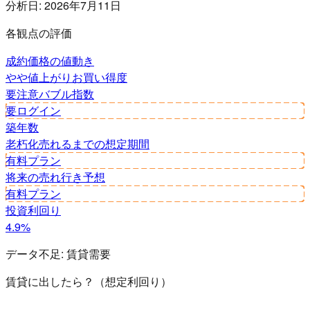
分析日:
2026年7月11日
各観点の評価
成約価格の値動き
やや値上がり
お買い得度
要注意
バブル指数
要ログイン
築年数
老朽化
売れるまでの想定期間
有料プラン
将来の売れ行き予想
有料プラン
投資利回り
4.9%
データ不足:
賃貸需要
賃貸に出したら？（想定利回り）