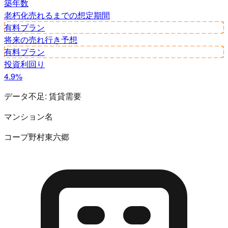
築年数
老朽化
売れるまでの想定期間
有料プラン
将来の売れ行き予想
有料プラン
投資利回り
4.9%
データ不足:
賃貸需要
マンション名
コープ野村東六郷