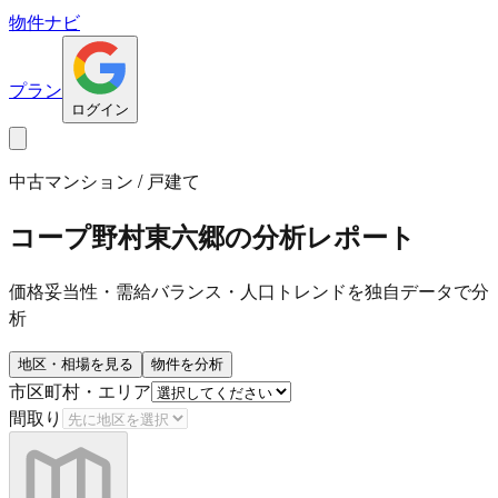
物件ナビ
プラン
ログイン
中古マンション / 戸建て
コープ野村東六郷
の分析レポート
価格妥当性・需給バランス・人口トレンドを独自データで分
析
地区・相場を見る
物件を分析
市区町村・エリア
間取り