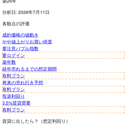
築26年
分析日:
2026年7月11日
各観点の評価
成約価格の値動き
やや値上がり
お買い得度
要注意
バブル指数
要ログイン
築年数
経年
売れるまでの想定期間
有料プラン
将来の売れ行き予想
有料プラン
投資利回り
3.5%
賃貸需要
有料プラン
賃貸に出したら？（想定利回り）