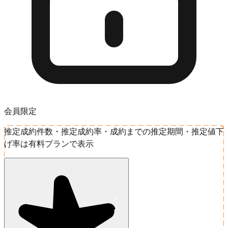
会員限定
推定成約件数・推定成約率・成約までの推定期間・推定値下
げ率は有料プランで表示