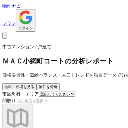
物件ナビ
プラン
ログイン
中古マンション / 戸建て
ＭＡＣ小網町コート
の分析レポート
価格妥当性・需給バランス・人口トレンドを独自データで分
地区・相場を見る
物件を分析
市区町村・エリア
間取り