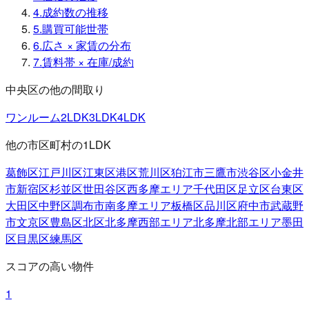
4
.
成約数の推移
5
.
購買可能世帯
6
.
広さ × 家賃の分布
7
.
賃料帯 × 在庫/成約
中央区の他の間取り
ワンルーム
2LDK
3LDK
4LDK
他の市区町村の1LDK
葛飾区
江戸川区
江東区
港区
荒川区
狛江市
三鷹市
渋谷区
小金井
市
新宿区
杉並区
世田谷区
西多摩エリア
千代田区
足立区
台東区
大田区
中野区
調布市
南多摩エリア
板橋区
品川区
府中市
武蔵野
市
文京区
豊島区
北区
北多摩西部エリア
北多摩北部エリア
墨田
区
目黒区
練馬区
スコアの高い物件
1