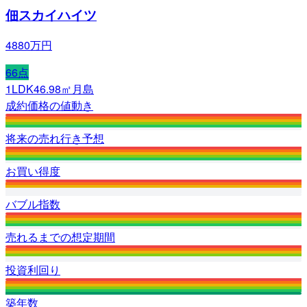
佃スカイハイツ
4880万円
66
点
1LDK
46.98㎡
月島
成約価格の値動き
将来の売れ行き予想
お買い得度
バブル指数
売れるまでの想定期間
投資利回り
築年数