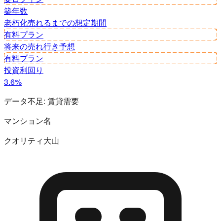
築年数
老朽化
売れるまでの想定期間
有料プラン
将来の売れ行き予想
有料プラン
投資利回り
3.6%
データ不足:
賃貸需要
マンション名
クオリティ大山