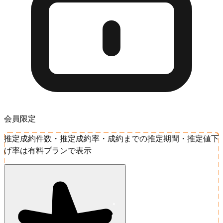
会員限定
推定成約件数・推定成約率・成約までの推定期間・推定値下
げ率は有料プランで表示