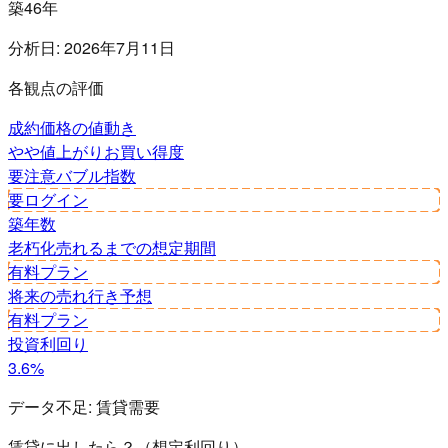
築46年
分析日:
2026年7月11日
各観点の評価
成約価格の値動き
やや値上がり
お買い得度
要注意
バブル指数
要ログイン
築年数
老朽化
売れるまでの想定期間
有料プラン
将来の売れ行き予想
有料プラン
投資利回り
3.6%
データ不足:
賃貸需要
賃貸に出したら？（想定利回り）