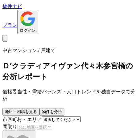
物件ナビ
プラン
ログイン
中古マンション / 戸建て
Ｄ′クラディアイヴァン代々木参宮橋
の
分析レポート
価格妥当性・需給バランス・人口トレンドを独自データで分
析
地区・相場を見る
物件を分析
市区町村・エリア
間取り