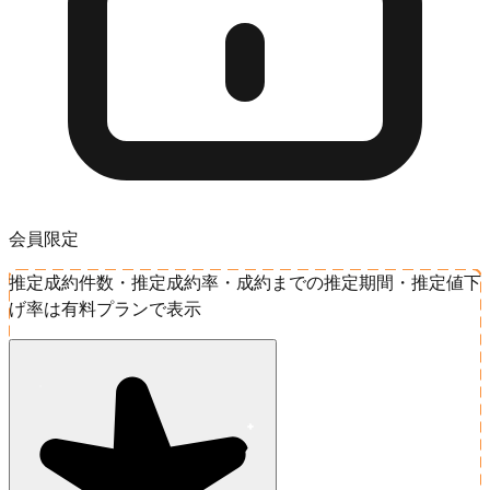
会員限定
推定成約件数・推定成約率・成約までの推定期間・推定値下
げ率は有料プランで表示