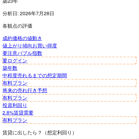
築23年
分析日:
2026年7月28日
各観点の評価
成約価格の値動き
値上がり傾向
お買い得度
要注意
バブル指数
要ログイン
築年数
中程度
売れるまでの想定期間
有料プラン
将来の売れ行き予想
有料プラン
投資利回り
2.8%
賃貸需要
有料プラン
賃貸に出したら？（想定利回り）