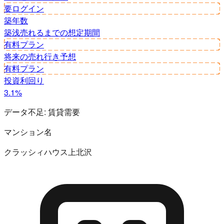
要ログイン
築年数
築浅
売れるまでの想定期間
有料プラン
将来の売れ行き予想
有料プラン
投資利回り
3.1%
データ不足:
賃貸需要
マンション名
クラッシィハウス上北沢