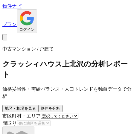
物件ナビ
プラン
ログイン
中古マンション / 戸建て
クラッシィハウス上北沢
の分析レポー
ト
価格妥当性・需給バランス・人口トレンドを独自データで分
析
地区・相場を見る
物件を分析
市区町村・エリア
間取り