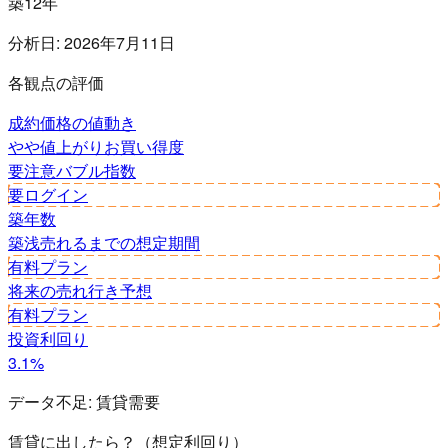
築12年
分析日:
2026年7月11日
各観点の評価
成約価格の値動き
やや値上がり
お買い得度
要注意
バブル指数
要ログイン
築年数
築浅
売れるまでの想定期間
有料プラン
将来の売れ行き予想
有料プラン
投資利回り
3.1%
データ不足:
賃貸需要
賃貸に出したら？（想定利回り）