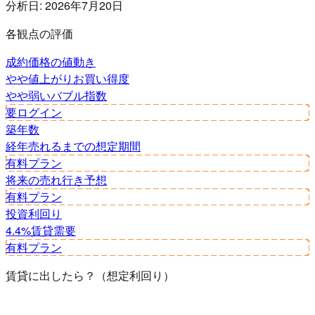
分析日:
2026年7月20日
各観点の評価
成約価格の値動き
やや値上がり
お買い得度
やや弱い
バブル指数
要ログイン
築年数
経年
売れるまでの想定期間
有料プラン
将来の売れ行き予想
有料プラン
投資利回り
4.4%
賃貸需要
有料プラン
賃貸に出したら？（想定利回り）