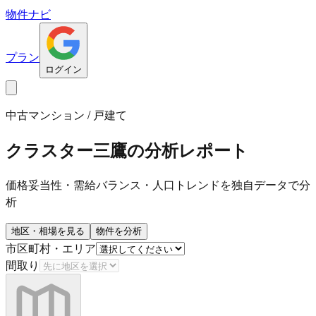
物件ナビ
プラン
ログイン
中古マンション / 戸建て
クラスター三鷹
の分析レポート
価格妥当性・需給バランス・人口トレンドを独自データで分
析
地区・相場を見る
物件を分析
市区町村・エリア
間取り