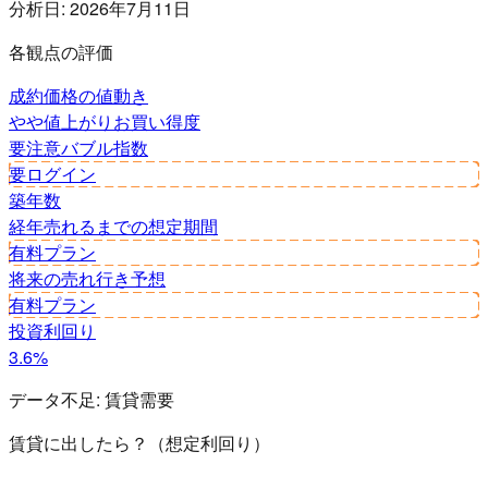
分析日:
2026年7月11日
各観点の評価
成約価格の値動き
やや値上がり
お買い得度
要注意
バブル指数
要ログイン
築年数
経年
売れるまでの想定期間
有料プラン
将来の売れ行き予想
有料プラン
投資利回り
3.6%
データ不足:
賃貸需要
賃貸に出したら？（想定利回り）