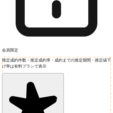
会員限定
推定成約件数・推定成約率・成約までの推定期間・推定値下
げ率は有料プランで表示