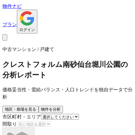
物件ナビ
プラン
ログイン
中古マンション / 戸建て
クレストフォルム南砂仙台堀川公園
の
分析レポート
価格妥当性・需給バランス・人口トレンドを独自データで分
析
地区・相場を見る
物件を分析
市区町村・エリア
間取り