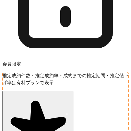
会員限定
推定成約件数・推定成約率・成約までの推定期間・推定値下
げ率は有料プランで表示