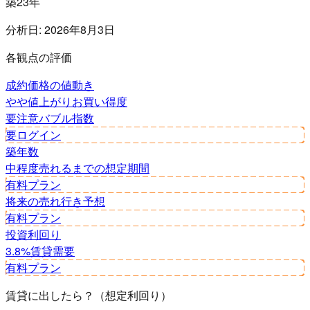
築23年
分析日:
2026年8月3日
各観点の評価
成約価格の値動き
やや値上がり
お買い得度
要注意
バブル指数
要ログイン
築年数
中程度
売れるまでの想定期間
有料プラン
将来の売れ行き予想
有料プラン
投資利回り
3.8%
賃貸需要
有料プラン
賃貸に出したら？（想定利回り）