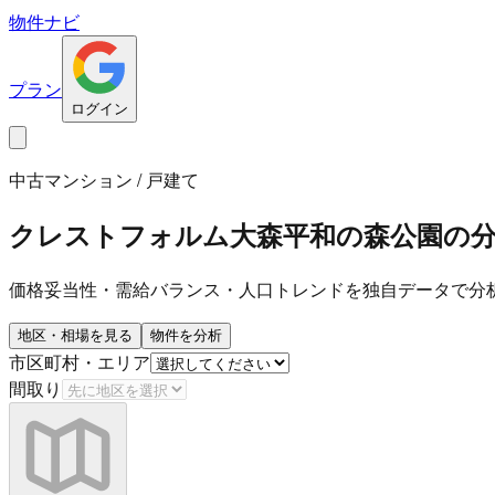
物件ナビ
プラン
ログイン
中古マンション / 戸建て
クレストフォルム大森平和の森公園
の
価格妥当性・需給バランス・人口トレンドを独自データで分
地区・相場を見る
物件を分析
市区町村・エリア
間取り