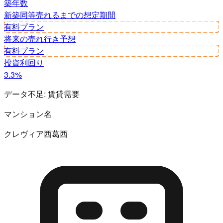
築年数
新築同等
売れるまでの想定期間
有料プラン
将来の売れ行き予想
有料プラン
投資利回り
3.3%
データ不足:
賃貸需要
マンション名
クレヴィア西葛西