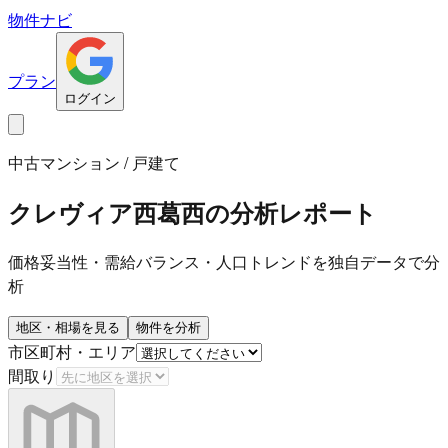
物件ナビ
プラン
ログイン
中古マンション / 戸建て
クレヴィア西葛西
の分析レポート
価格妥当性・需給バランス・人口トレンドを独自データで分
析
地区・相場を見る
物件を分析
市区町村・エリア
間取り