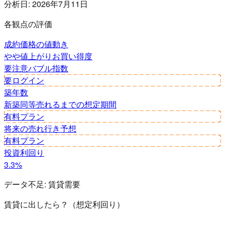
分析日:
2026年7月11日
各観点の評価
成約価格の値動き
やや値上がり
お買い得度
要注意
バブル指数
要ログイン
築年数
新築同等
売れるまでの想定期間
有料プラン
将来の売れ行き予想
有料プラン
投資利回り
3.3%
データ不足:
賃貸需要
賃貸に出したら？（想定利回り）