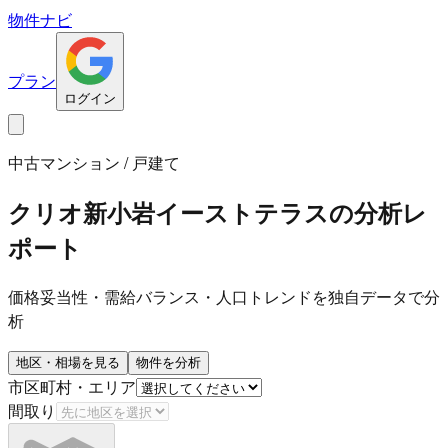
物件ナビ
プラン
ログイン
中古マンション / 戸建て
クリオ新小岩イーストテラス
の分析レ
ポート
価格妥当性・需給バランス・人口トレンドを独自データで分
析
地区・相場を見る
物件を分析
市区町村・エリア
間取り