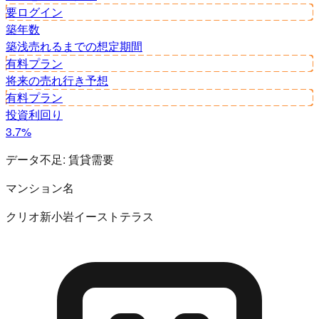
要ログイン
築年数
築浅
売れるまでの想定期間
有料プラン
将来の売れ行き予想
有料プラン
投資利回り
3.7%
データ不足:
賃貸需要
マンション名
クリオ新小岩イーストテラス