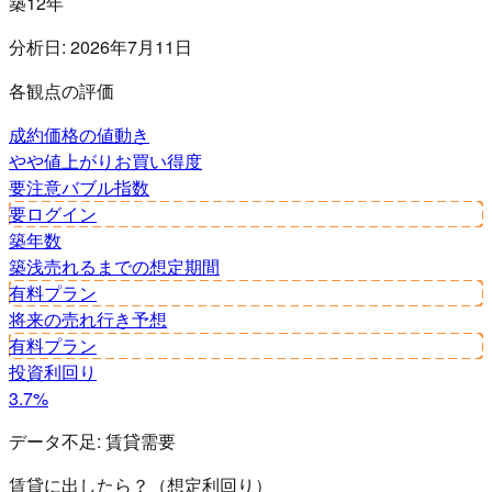
築12年
分析日:
2026年7月11日
各観点の評価
成約価格の値動き
やや値上がり
お買い得度
要注意
バブル指数
要ログイン
築年数
築浅
売れるまでの想定期間
有料プラン
将来の売れ行き予想
有料プラン
投資利回り
3.7%
データ不足:
賃貸需要
賃貸に出したら？（想定利回り）