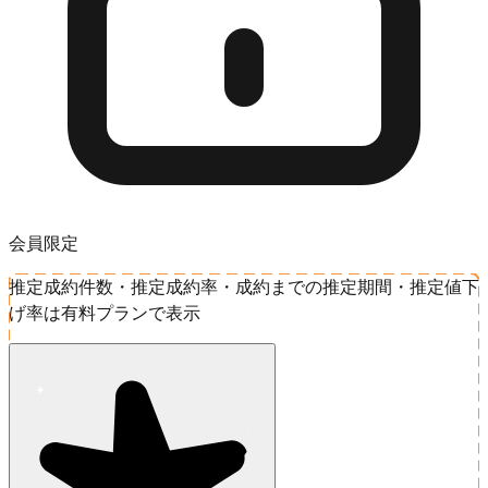
会員限定
推定成約件数・推定成約率・成約までの推定期間・推定値下
げ率は有料プランで表示