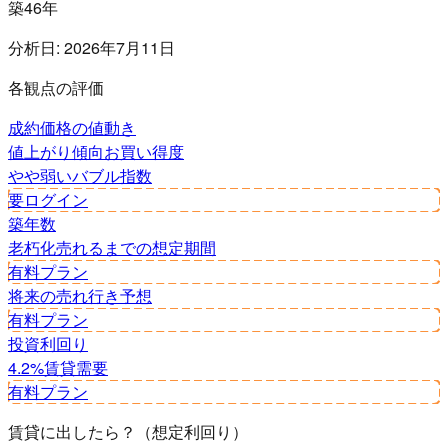
築46年
分析日:
2026年7月11日
各観点の評価
成約価格の値動き
値上がり傾向
お買い得度
やや弱い
バブル指数
要ログイン
築年数
老朽化
売れるまでの想定期間
有料プラン
将来の売れ行き予想
有料プラン
投資利回り
4.2%
賃貸需要
有料プラン
賃貸に出したら？（想定利回り）