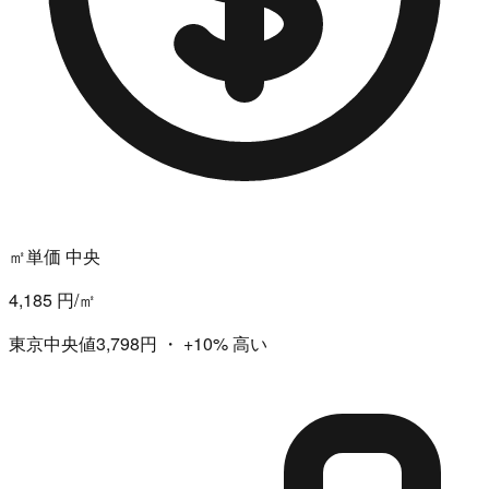
㎡単価 中央
4,185 円/㎡
東京中央値3,798円
・
+10%
高い