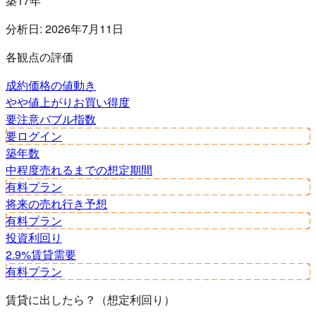
築17年
分析日:
2026年7月11日
各観点の評価
成約価格の値動き
やや値上がり
お買い得度
要注意
バブル指数
要ログイン
築年数
中程度
売れるまでの想定期間
有料プラン
将来の売れ行き予想
有料プラン
投資利回り
2.9%
賃貸需要
有料プラン
賃貸に出したら？（想定利回り）