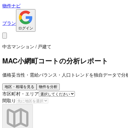
物件ナビ
プラン
ログイン
中古マンション / 戸建て
MAC小網町コート
の分析レポート
価格妥当性・需給バランス・人口トレンドを独自データで分
地区・相場を見る
物件を分析
市区町村・エリア
間取り