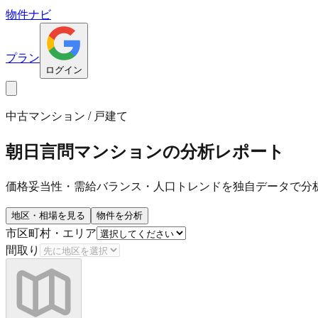
物件ナビ
プラン
ログイン
中古マンション / 戸建て
朝日言問マンション
の分析レポート
価格妥当性・需給バランス・人口トレンドを独自データで分
地区・相場を見る
物件を分析
市区町村・エリア
間取り