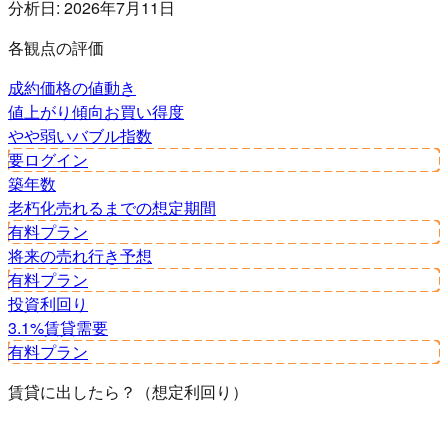
分析日:
2026年7月11日
各観点の評価
成約価格の値動き
値上がり傾向
お買い得度
やや弱い
バブル指数
要ログイン
築年数
老朽化
売れるまでの想定期間
有料プラン
将来の売れ行き予想
有料プラン
投資利回り
3.1%
賃貸需要
有料プラン
賃貸に出したら？（想定利回り）