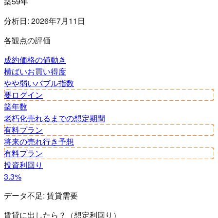
築59年
分析日:
2026年7月11日
各観点の評価
成約価格の値動き
横ばい
お買い得度
やや弱い
バブル指数
要ログイン
築年数
老朽化
売れるまでの想定期間
有料プラン
将来の売れ行き予想
有料プラン
投資利回り
3.3%
データ不足:
賃貸需要
賃貸に出したら？（想定利回り）