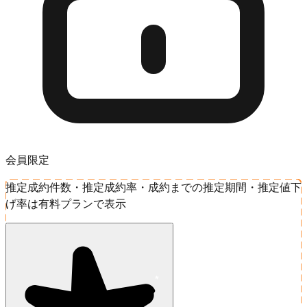
会員限定
推定成約件数・推定成約率・成約までの推定期間・推定値下
げ率は有料プランで表示