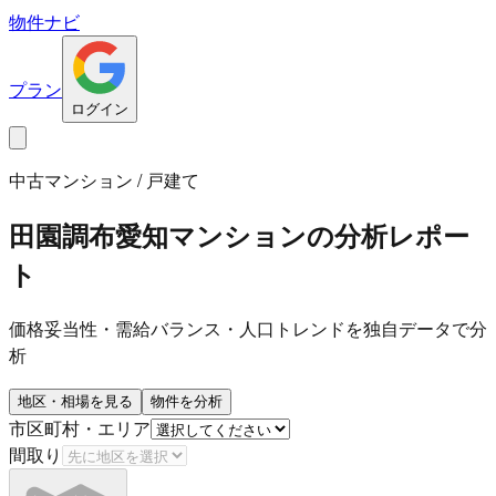
物件ナビ
プラン
ログイン
中古マンション / 戸建て
田園調布愛知マンション
の分析レポー
ト
価格妥当性・需給バランス・人口トレンドを独自データで分
析
地区・相場を見る
物件を分析
市区町村・エリア
間取り