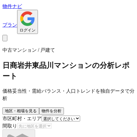
物件ナビ
プラン
ログイン
中古マンション / 戸建て
日商岩井東品川マンション
の分析レポ
ート
価格妥当性・需給バランス・人口トレンドを独自データで分
析
地区・相場を見る
物件を分析
市区町村・エリア
間取り