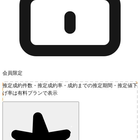
会員限定
推定成約件数・推定成約率・成約までの推定期間・推定値下
げ率は有料プランで表示