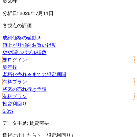
築53年
分析日:
2026年7月11日
各観点の評価
成約価格の値動き
値上がり傾向
お買い得度
やや弱い
バブル指数
要ログイン
築年数
老朽化
売れるまでの想定期間
有料プラン
将来の売れ行き予想
有料プラン
投資利回り
6.0%
データ不足:
賃貸需要
賃貸に出したら？（想定利回り）