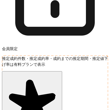
会員限定
推定成約件数・推定成約率・成約までの推定期間・推定値下
げ率は有料プランで表示