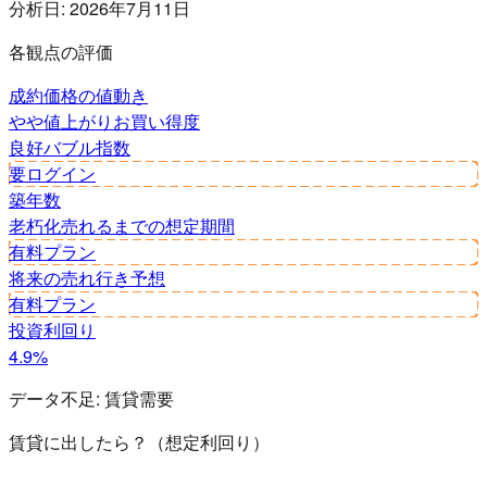
分析日:
2026年7月11日
各観点の評価
成約価格の値動き
やや値上がり
お買い得度
良好
バブル指数
要ログイン
築年数
老朽化
売れるまでの想定期間
有料プラン
将来の売れ行き予想
有料プラン
投資利回り
4.9%
データ不足:
賃貸需要
賃貸に出したら？（想定利回り）