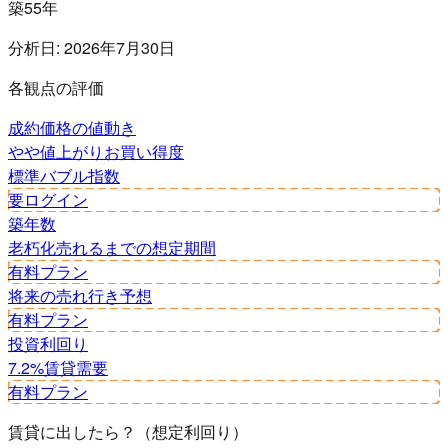
築55年
分析日:
2026年7月30日
各観点の評価
成約価格の値動き
やや値上がり
お買い得度
標準
バブル指数
要ログイン
築年数
老朽化
売れるまでの想定期間
有料プラン
将来の売れ行き予想
有料プラン
投資利回り
7.2%
賃貸需要
有料プラン
賃貸に出したら？（想定利回り）