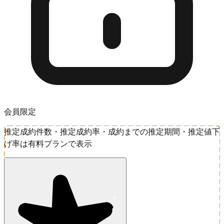
会員限定
推定成約件数・推定成約率・成約までの推定期間・推定値下
げ率は有料プランで表示